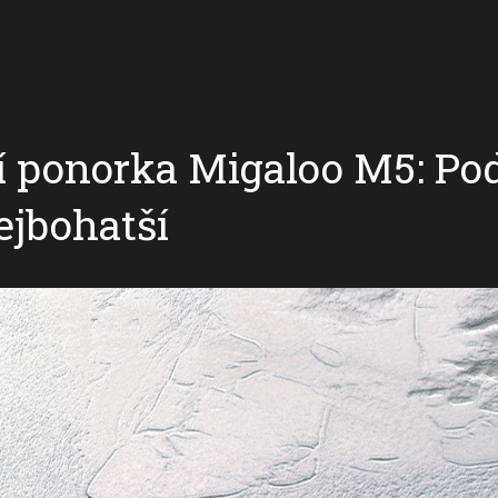
í ponorka Migaloo M5: P
ejbohatší