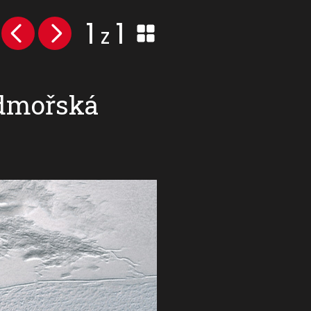
1
1
z
odmořská