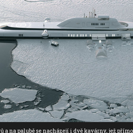
ů a na palubě se nacházejí i dvě kavárny, jež přímo