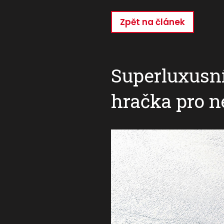
Zpět na článek
Přejít
k
hlavnímu
obsahu
Superluxusn
hračka pro n