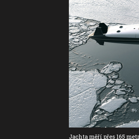
vybízejí k návštěvě.
Jachta měří přes 165 metr