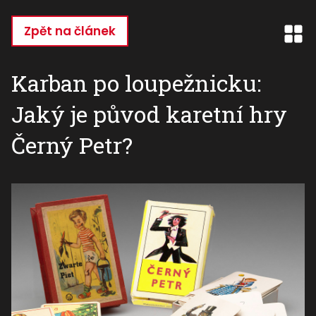
Přejít
k
Zpět na článek
hlavnímu
obsahu
Karban po loupežnicku:
Jaký je původ karetní hry
Černý Petr?