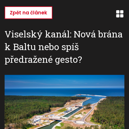
Přejít
k
Zpět na článek
hlavnímu
obsahu
Viselský kanál: Nová brána
k Baltu nebo spíš
předražené gesto?