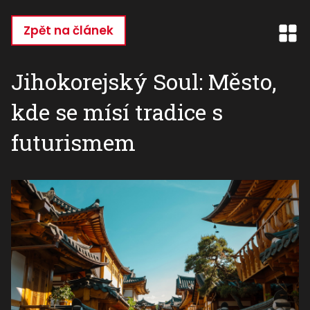
Přejít
k
Zpět na článek
hlavnímu
obsahu
Jihokorejský Soul: Město,
kde se mísí tradice s
futurismem