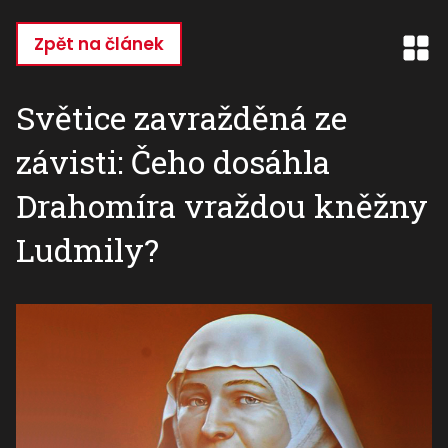
Přejít
k
Zpět na článek
hlavnímu
obsahu
Světice zavražděná ze
závisti: Čeho dosáhla
Drahomíra vraždou kněžny
Ludmily?