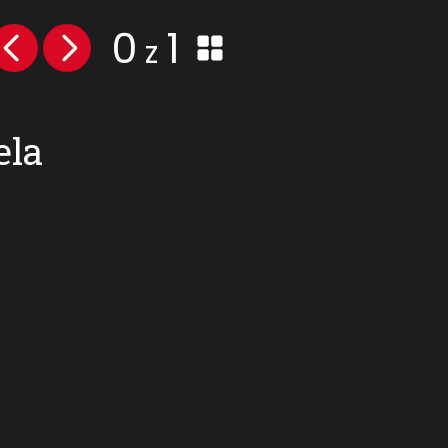
0
1
z
ela