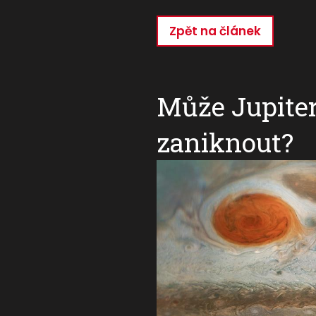
Zpět na článek
Přejít
k
hlavnímu
obsahu
Může Jupiter
zaniknout?