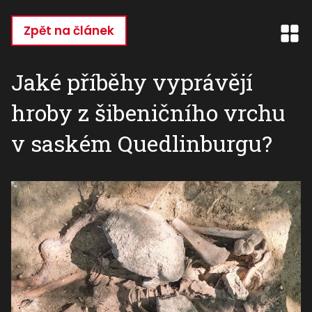
Přejít
k
Zpět na článek
hlavnímu
obsahu
Jaké příběhy vyprávějí
hroby z šibeničního vrchu
v saském Quedlinburgu?