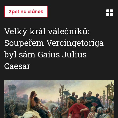
Přejít
k
Zpět na článek
hlavnímu
obsahu
Velký král válečníků:
Soupeřem Vercingetoriga
byl sám Gaius Julius
Caesar