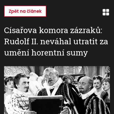
Přejít
k
Zpět na článek
hlavnímu
obsahu
Císařova komora zázraků:
Rudolf II. neváhal utratit za
umění horentní sumy