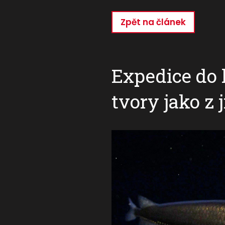
Zpět na článek
Přejít
k
hlavnímu
obsahu
Expedice do h
tvory jako z 