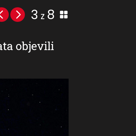
3
8
z
ta objevili