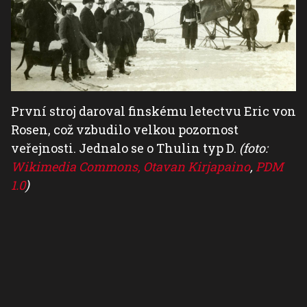
První stroj daroval finskému letectvu Eric von
Rosen, což vzbudilo velkou pozornost
veřejnosti. Jednalo se o Thulin typ D.
(foto:
Wikimedia Commons, Otavan Kirjapaino
,
PDM
1.0
)