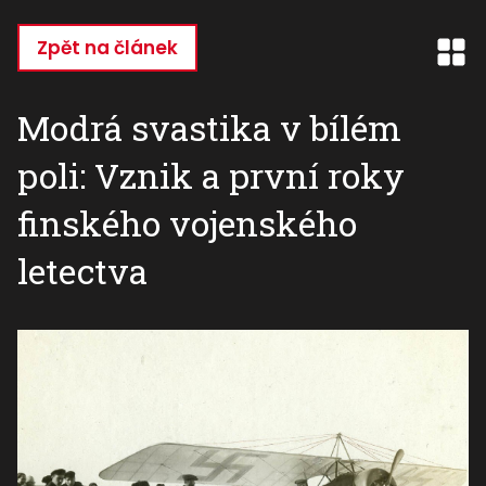
Přejít
k
Zpět na článek
hlavnímu
obsahu
Modrá svastika v bílém
poli: Vznik a první roky
finského vojenského
letectva