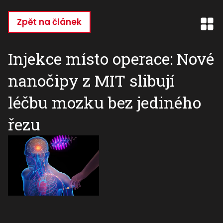
Přejít
k
Zpět na článek
hlavnímu
obsahu
Injekce místo operace: Nové
nanočipy z MIT slibují
léčbu mozku bez jediného
řezu