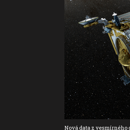
díry ve vesmíru se
Nová data z vesmírného d