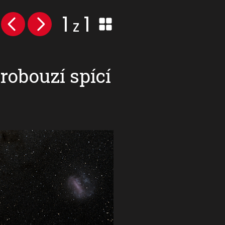
1
1
z
probouzí spící