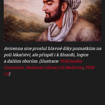
Avicenna sice proslul hlavně díky poznatkům na
poli lékařství, ale přispěl i k filozofii, logice
a dalším oborům. (ilustrace:
Wikimedia
Commons, National Library of Medicine
,
PDM
1.0
)