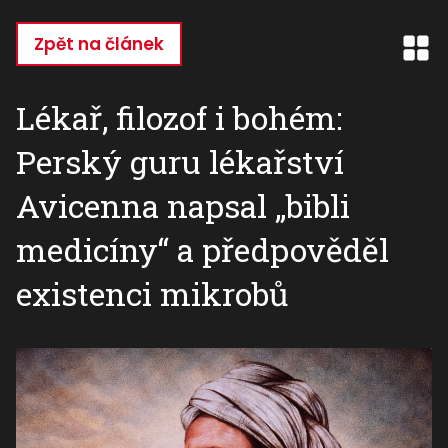
Přejít
k
Zpět na článek
hlavnímu
obsahu
Lékař, filozof i bohém:
Perský guru lékařství
Avicenna napsal „bibli
medicíny“ a předpověděl
existenci mikrobů