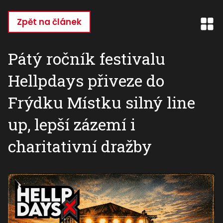
Přejít
k
Zpět na článek
hlavnímu
obsahu
Pátý ročník festivalu
Hellpdays přiveze do
Frýdku Místku silný line
up, lepší zázemí i
charitativní dražby