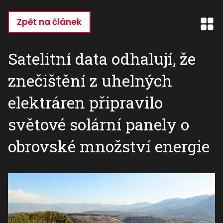
Přejít
k
Zpět na článek
hlavnímu
obsahu
Satelitní data odhalují, že
znečištění z uhelných
elektráren připravilo
světové solární panely o
obrovské množství energie