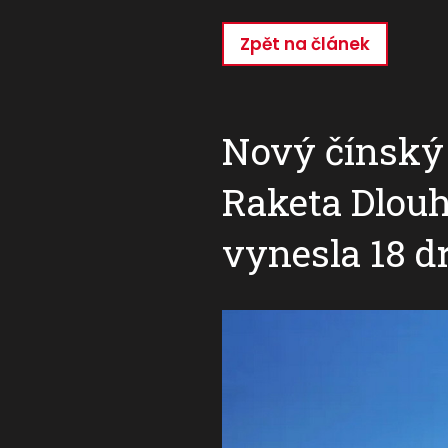
Zpět na článek
Přejít
k
hlavnímu
obsahu
Nový čínský 
Raketa Dlouh
vynesla 18 d