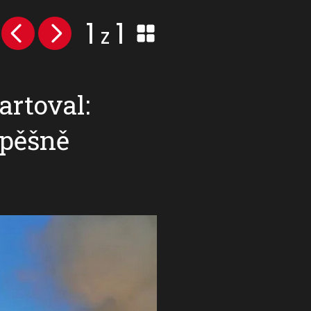
1
1
z
artoval:
spěšně