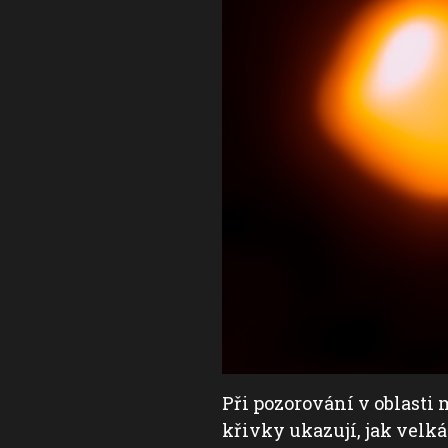
ež Slunce. Překreslené
Při pozorování v oblasti 
křivky ukazují, jak velká