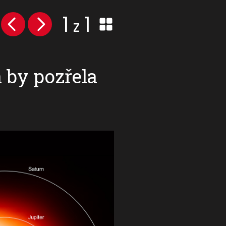
1
1
z
 by pozřela