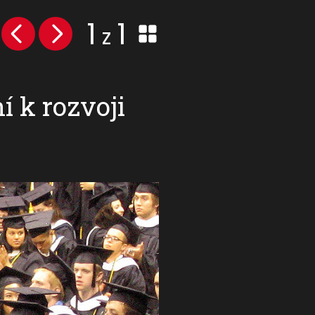
1
1
z
í k rozvoji