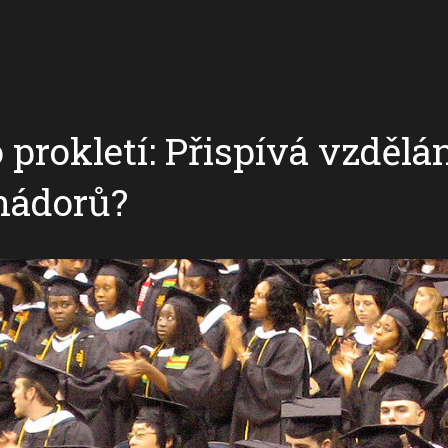
prokletí: Přispívá vzdělán
nádorů?