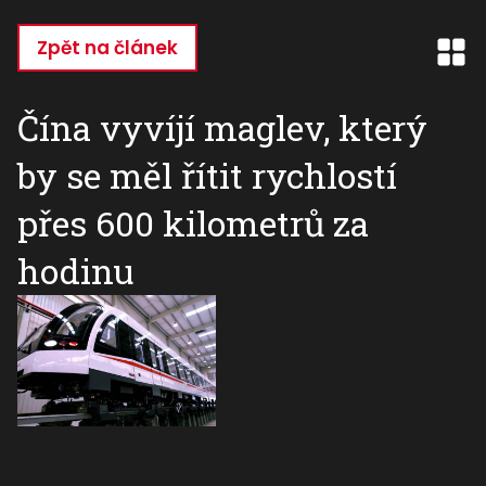
Přejít
k
Zpět na článek
hlavnímu
obsahu
Čína vyvíjí maglev, který
by se měl řítit rychlostí
přes 600 kilometrů za
hodinu