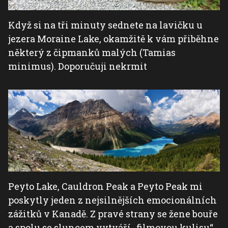
Když si na tři minuty sednete na lavičku u
jezera Moraine Lake, okamžitě k vám přiběhne
některý z čipmanků malých (Tamias
minimus). Doporučuji nekrmit
Peyto Lake, Cauldron Peak a Peyto Peak mi
poskytly jeden z nejsilnějších emocionálních
zážitků v Kanadě. Z pravé strany se žene bouře
a spolu se sluncem vytváří „filmovou kulisu“