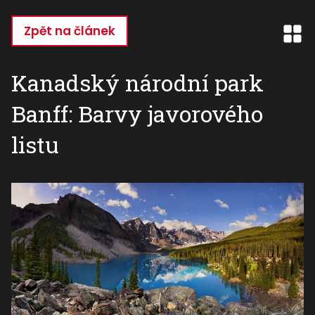
Přejít
k
Zpět na článek
hlavnímu
obsahu
Kanadský národní park
Banff: Barvy javorového
listu