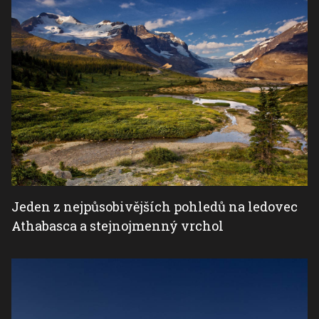
Jeden z nejpůsobivějších pohledů na ledovec
Athabasca a stejnojmenný vrchol