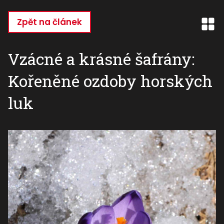
Přejít
k
Zpět na článek
hlavnímu
obsahu
Vzácné a krásné šafrány:
Kořeněné ozdoby horských
luk