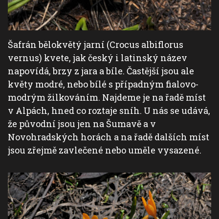
Šafrán bělokvětý jarní (Crocus albiflorus
vernus) kvete, jak český i latinský název
napovídá, brzy z jara a bíle. Častější jsou ale
květy modré, nebo bílé s případným fialovo-
modrým žilkováním. Najdeme je na řadě míst
v Alpách, hned co roztaje sníh. U nás se udává,
že původní jsou jen na Šumavě a v
Novohradských horách a na řadě dalších míst
jsou zřejmě zavlečené nebo uměle vysazené.