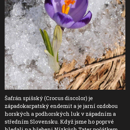
Šafrán spišský (Crocus discolor) je
západokarpatský endemit a je jarní ozdobou
horských a podhorských luk v západním a
středním Slovensku. Když jsme ho poprvé
hledali na hřebeni Nízkých Tater počátkem