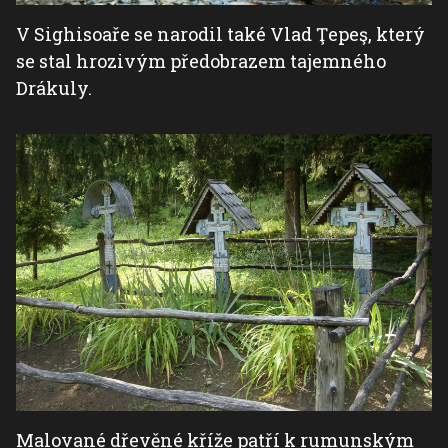
V Sighisoaře se narodil také Vlad Ţepeş, který
se stal hrozivým předobrazem tajemného
Drákuly.
Malované dřevěné kříže patří k rumunským