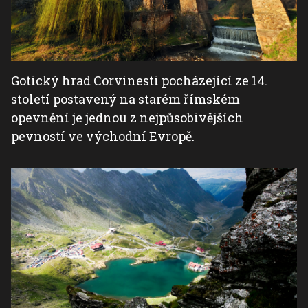
Gotický hrad Corvinesti pocházející ze 14.
století postavený na starém římském
opevnění je jednou z nejpůsobivějších
pevností ve východní Evropě.