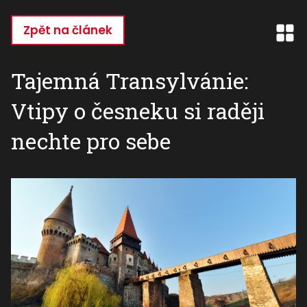
Přejít
k
Zpět na článek
hlavnímu
obsahu
Tajemná Transylvánie:
Vtipy o česneku si raději
nechte pro sebe