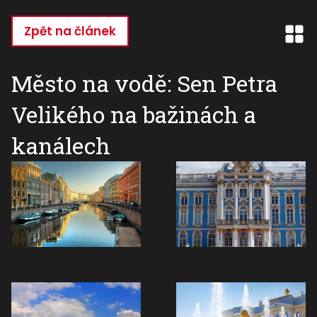
Přejít
k
Zpět na článek
hlavnímu
obsahu
Město na vodě: Sen Petra
Velikého na bažinách a
kanálech