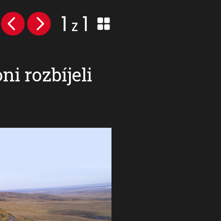
1
1
z
ni rozbíjeli