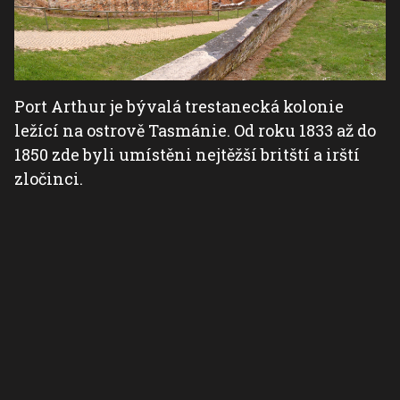
Port Arthur je bývalá trestanecká kolonie
ležící na ostrově Tasmánie. Od roku 1833 až do
1850 zde byli umístěni nejtěžší britští a irští
zločinci.