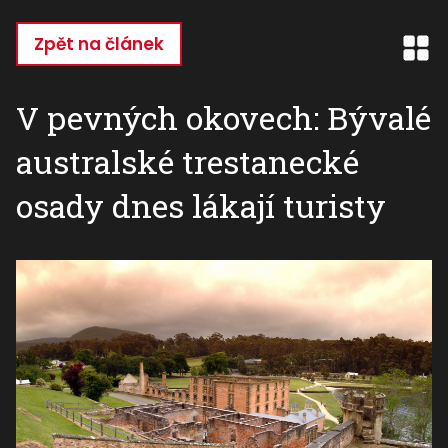
Přejít
k
Zpět na článek
hlavnímu
obsahu
V pevných okovech: Bývalé
australské trestanecké
osady dnes lákají turisty