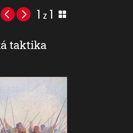
1
1
z
á taktika