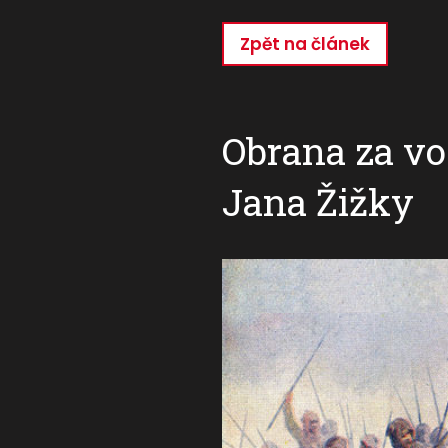
Zpět na článek
Přejít
k
hlavnímu
obsahu
Obrana za vo
Jana Žižky