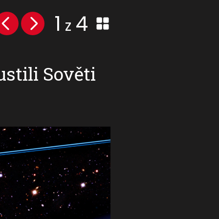
1
4
z
stili Sověti