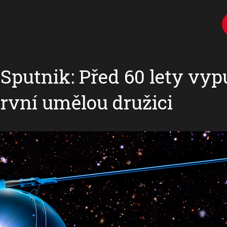
putnik: Před 60 lety vypu
rvní umělou družici