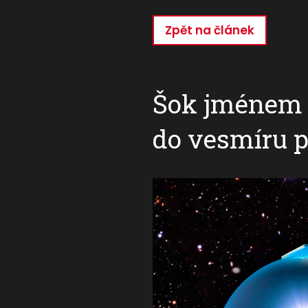
Zpět na článek
Přejít
k
hlavnímu
obsahu
Šok jménem S
do vesmíru p