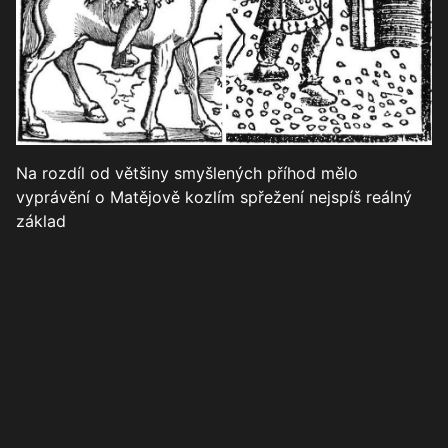
Na rozdíl od většiny smyšlených příhod mělo
vyprávění o Matějově kozlím spřežení nejspíš reálný
základ