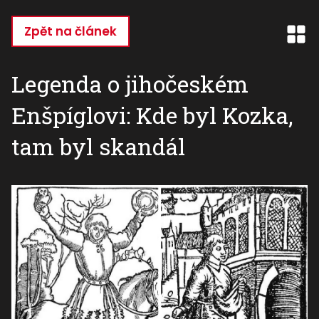
Přejít
k
Zpět na článek
hlavnímu
obsahu
Legenda o jihočeském
Enšpíglovi: Kde byl Kozka,
tam byl skandál