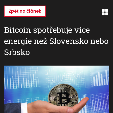
Přejít
k
Zpět na článek
hlavnímu
obsahu
Bitcoin spotřebuje více
energie než Slovensko nebo
Srbsko