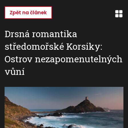
Přejít
k
Zpět na článek
hlavnímu
obsahu
Drsná romantika
středomořské Korsiky:
Ostrov nezapomenutelných
vůní