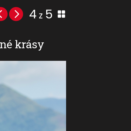
4
5
z
šné krásy