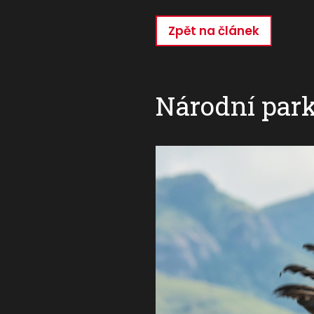
Zpět na článek
Přejít
k
hlavnímu
obsahu
Národní park