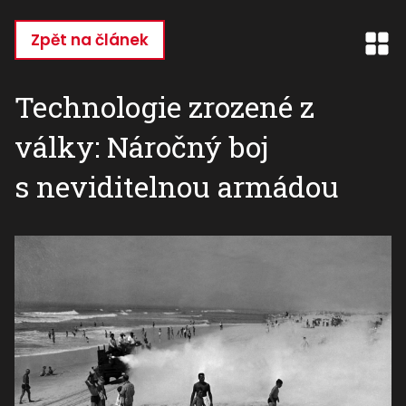
Přejít
k
Zpět na článek
hlavnímu
obsahu
Technologie zrozené z
války: Náročný boj
s neviditelnou armádou