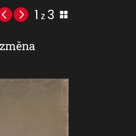
1
3
z
a změna