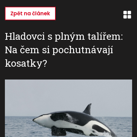
Přejít
k
Zpět na článek
hlavnímu
obsahu
Hladovci s plným talířem:
Na čem si pochutnávají
kosatky?