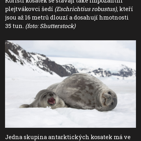
Kořistí kosatek se stávají také impozantní
plejtvákovci šedí
(Eschrichtius robustus)
, kteří
jsou až 16 metrů dlouzí a dosahují hmotnosti
35 tun.
(foto: Shutterstock)
Jedna skupina antarktických kosatek má ve