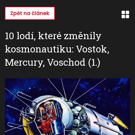
Přejít
k
Zpět na článek
hlavnímu
obsahu
10 lodí, které změnily
kosmonautiku: Vostok,
Mercury, Voschod (1.)