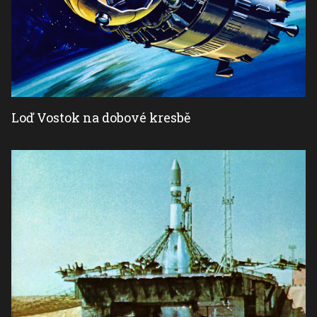
Loď Vostok na dobové kresbě