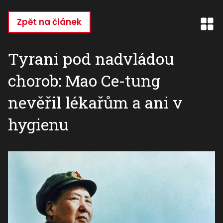
Přejít
k
Zpět na článek
hlavnímu
obsahu
Tyrani pod nadvládou
chorob: Mao Ce-tung
nevěřil lékařům a ani v
hygienu