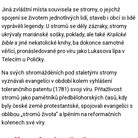
Jiná zvláštní místa souvisela se stromy, o jejichž
spojení se životem jednotlivých lidí, staveb i obcí si lidé
vyprávěli legendy. U stromů se děly zázraky, stromy
ukrývaly mariánské sošky, poklady, ale také
Kralické
bible
a jiné nekatolické knihy, ba dokonce samotné
věřící, pronásledované pro víru jako Lukasova lípa v
Telecím u Poličky.
Na svých shromážděních pod staletými stromy
vyznávali evangelíci v období kolem vyhlášení
tolerančního patentu (1781) svoji víru. Přitažlivost
stromů jako pamětníků předbělohorských časů, kdy
byly české země protestantské, spojovali evangelíci s
oblibou „stromů života“ a lpěním na reformačních
kořenech své víry.