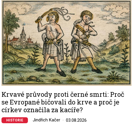
Image
Krvavé průvody proti černé smrti: Proč
se Evropané bičovali do krve a proč je
církev označila za kacíře?
Jindřich Kačer
03.08.2026
HISTORIE