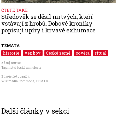
ČTĚTE TAKÉ
Středověk se děsil mrtvých, kteří
vstávají z hrobů. Dobové kroniky
popisují upíry i krvavé exhumace
TÉMATA
historie
venkov
České země
pověra
rituál
Zdroj textu:
Tajemství české minulosti
Zdroje fotografii:
Wikimedia Commons
,
PDM 1.0
Další články v sekci