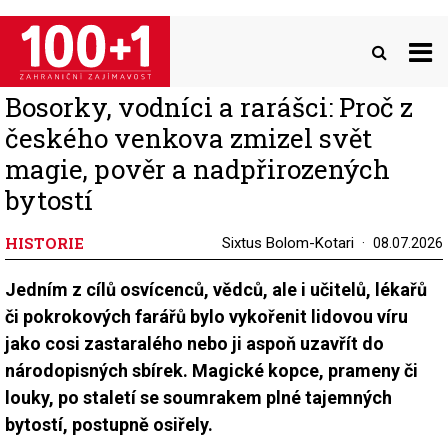
Přejít
k
hlavnímu
obsahu
Bosorky, vodníci a rarášci: Proč z
českého venkova zmizel svět
magie, pověr a nadpřirozených
bytostí
HISTORIE
Sixtus Bolom-Kotari
08.07.2026
Jedním z cílů osvícenců, vědců, ale i učitelů, lékařů
či pokrokových farářů bylo vykořenit lidovou víru
jako cosi zastaralého nebo ji aspoň uzavřít do
národopisných sbírek. Magické kopce, prameny či
louky, po staletí se soumrakem plné tajemných
bytostí, postupně osiřely.