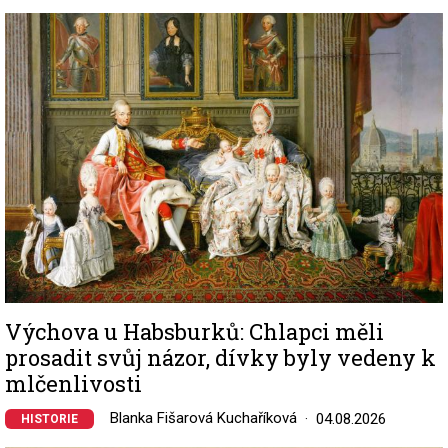
Image
Výchova u Habsburků: Chlapci měli
prosadit svůj názor, dívky byly vedeny k
mlčenlivosti
Blanka Fišarová Kuchaříková
04.08.2026
HISTORIE