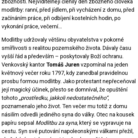
zbožnosti. Nejviditelněji členily den zbožného člověka
modlitby: ranní, před jídlem, při vycházení z domu, před
začínáním práce, při odbíjení kostelních hodin, po
vykonání práce, večerní…
Modlitby udržovaly většinu obyvatelstva v pokorné
smířlivosti s realitou pozemského života. Dávaly času
vyšší řád a především – poskytovaly Boží ochranu.
Venkovský kantor
Tomáš Juren
vzpomínal na jeden
květnový večer roku 1797, kdy zanedbal pravidelnou
prosbu formou modlitby. Jako protestant nepřeceňoval
její magický účinek, přesto se domníval, že opuštění
tohoto
„prostředku, jakkoli nedostatečného“
,
poznamenalo jeho život. Ten večer mu totiž z domu
násilím odvedli jediného syna do války. Otec na kousek
papíru sepsal
Modlitbu za syna
, který se vypravuje na
cestu. Syn své putování napoleonskými válkami přežil,