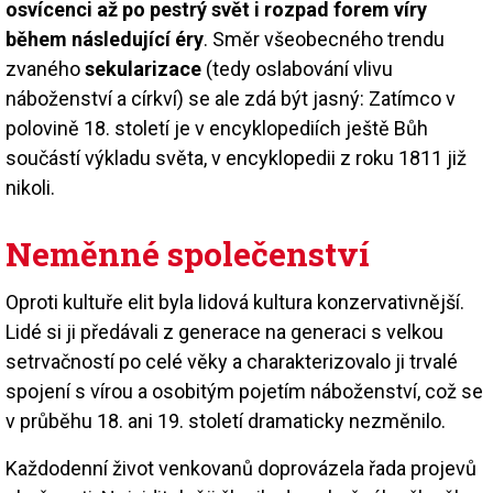
osvícenci až po pestrý svět i rozpad forem víry
během následující éry
. Směr všeobecného trendu
zvaného
sekularizace
(tedy oslabování vlivu
náboženství a církví) se ale zdá být jasný: Zatímco v
polovině 18. století je v encyklopediích ještě Bůh
součástí výkladu světa, v encyklopedii z roku 1811 již
nikoli.
Neměnné společenství
Oproti kultuře elit byla lidová kultura konzervativnější.
Lidé si ji předávali z generace na generaci s velkou
setrvačností po celé věky a charakterizovalo ji trvalé
spojení s vírou a osobitým pojetím náboženství, což se
v průběhu 18. ani 19. století dramaticky nezměnilo.
Každodenní život venkovanů doprovázela řada projevů