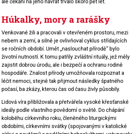
ale čekání na jeho návrat trvalo skoro pět let.
Húkalky, mory a rarášky
Venkované žili a pracovali v otevřeném prostoru, mezi
nebem a zemí, a silně je ovlivňoval cyklus střídajících
se ročních období. Umět „naslouchat přírodě“ bylo
životní nutností. K tomu patřily zvláštní rituály, jež měly
zajistit dobrou úrodu, ale i bezpečí a ochranu rodině
hospodáře. Znalost přírody umožňovala rozpoznat a
léčit nemoci, stejně tak přijmout následky špatného
počasí, ba zkázy, kterou čas od času živly působily.
Lidová víra přibližovala a přetvářela vysoké křesťanské
ideály podle vlastního povědomí o světě. Do chápání
koloběhu církevního roku, členěného liturgickými
obdobími, církevními svátky (spojovanými v katolické