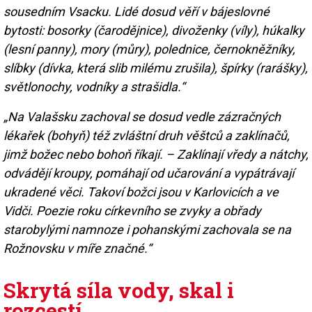
sousedním Vsacku. Lidé dosud věří v bájeslovné
bytosti: bosorky (čarodějnice), divoženky (víly), húkalky
(lesní panny), mory (můry), polednice, černokněžníky,
slíbky (dívka, která slib milému zrušila), špírky (rarášky),
světlonochy, vodníky a strašidla.“
„Na Valašsku zachoval se dosud vedle zázračných
lékařek (bohyň) též zvláštní druh věštců a zaklínačů,
jimž božec nebo bohoň říkají. – Zaklínají vředy a nátchy,
odvádějí kroupy, pomáhají od učarování a vypátrávají
ukradené věci. Takoví božci jsou v Karlovicích a ve
Vidči. Poezie roku církevního se zvyky a obřady
starobylými namnoze i pohanskými zachovala se na
Rožnovsku v míře značné.“
Skrytá síla vody, skal i
rozcestí