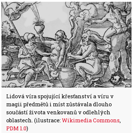
Lidová víra spojující křesťanství a víru v
magii předmětů i míst zůstávala dlouho
součástí života venkovanů v odlehlých
oblastech. (ilustrace:
Wikimedia Commons
,
PDM 1.0
)