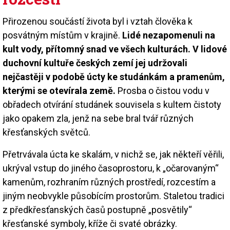
Přirozenou součástí života byl i vztah člověka k
posvátným místům v krajině.
Lidé nezapomenuli na
kult vody, přítomný snad ve všech kulturách. V lidové
duchovní kultuře českých zemí jej udržovali
nejčastěji v podobě úcty ke studánkám a pramenům,
kterými se otevírala země.
Prosba o čistou vodu v
obřadech otvírání studánek souvisela s kultem čistoty
jako opakem zla, jenž na sebe bral tvář různých
křesťanských světců.
Přetrvávala úcta ke skalám, v nichž se, jak někteří věřili,
ukrýval vstup do jiného časoprostoru, k „očarovaným“
kamenům, rozhraním různých prostředí, rozcestím a
jiným neobvykle působícím prostorům. Staletou tradici
z předkřesťanských časů postupně „posvětily“
křesťanské symboly, kříže či svaté obrázky.