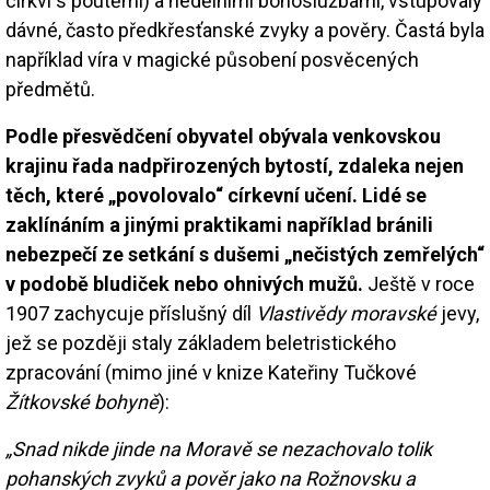
církvi s poutěmi) a nedělními bohoslužbami, vstupovaly
dávné, často předkřesťanské zvyky a pověry. Častá byla
například víra v magické působení posvěcených
předmětů.
Podle přesvědčení obyvatel obývala venkovskou
krajinu řada nadpřirozených bytostí, zdaleka nejen
těch, které „povolovalo“ církevní učení. Lidé se
zaklínáním a jinými praktikami například bránili
nebezpečí ze setkání s dušemi „nečistých zemřelých“
v podobě bludiček nebo ohnivých mužů.
Ještě v roce
1907 zachycuje příslušný díl
Vlastivědy moravské
jevy,
jež se později staly základem beletristického
zpracování (mimo jiné v knize Kateřiny Tučkové
Žítkovské bohyně
):
„Snad nikde jinde na Moravě se nezachovalo tolik
pohanských zvyků a pověr jako na Rožnovsku a