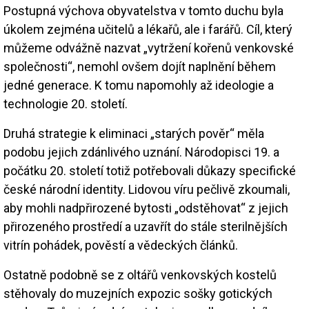
Postupná výchova obyvatelstva v tomto duchu byla
úkolem zejména učitelů a lékařů, ale i farářů. Cíl, který
můžeme odvážně nazvat „vytržení kořenů venkovské
společnosti“, nemohl ovšem dojít naplnění během
jedné generace. K tomu napomohly až ideologie a
technologie 20. století.
Druhá strategie k eliminaci „starých pověr“ měla
podobu jejich zdánlivého uznání. Národopisci 19. a
počátku 20. století totiž potřebovali důkazy specifické
české národní identity. Lidovou víru pečlivě zkoumali,
aby mohli nadpřirozené bytosti „odstěhovat“ z jejich
přirozeného prostředí a uzavřít do stále sterilnějších
vitrín pohádek, pověstí a vědeckých článků.
Ostatně podobně se z oltářů venkovských kostelů
stěhovaly do muzejních expozic sošky gotických