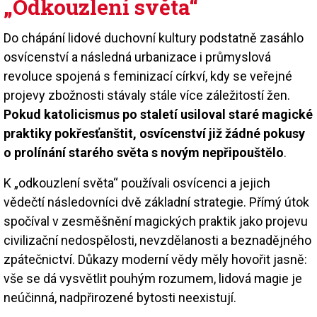
„Odkouzlení světa“
Do chápání lidové duchovní kultury podstatně zasáhlo
osvícenství a následná urbanizace i průmyslová
revoluce spojená s feminizací církví, kdy se veřejné
projevy zbožnosti stávaly stále více záležitostí žen.
Pokud katolicismus po staletí usiloval staré magické
praktiky pokřesťanštit, osvícenství již žádné pokusy
o prolínání starého světa s novým nepřipouštělo
.
K „odkouzlení světa“ používali osvícenci a jejich
vědečtí následovníci dvě základní strategie. Přímý útok
spočíval v zesměšnění magických praktik jako projevu
civilizační nedospělosti, nevzdělanosti a beznadějného
zpátečnictví. Důkazy moderní vědy měly hovořit jasně:
vše se dá vysvětlit pouhým rozumem, lidová magie je
neúčinná, nadpřirozené bytosti neexistují.