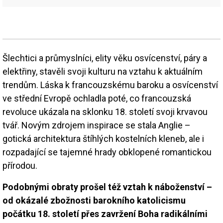
Šlechtici a průmyslníci, elity věku osvícenství, páry a
elektřiny, stavěli svoji kulturu na vztahu k aktuálním
trendům. Láska k francouzskému baroku a osvícenství
ve střední Evropě ochladla poté, co francouzská
revoluce ukázala na sklonku 18. století svoji krvavou
tvář. Novým zdrojem inspirace se stala Anglie –
gotická architektura štíhlých kostelních kleneb, ale i
rozpadající se tajemné hrady obklopené romantickou
přírodou.
Podobnými obraty prošel též vztah k náboženství –
od okázalé zbožnosti barokního katolicismu
počátku 18. století přes zavržení Boha radikálními