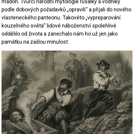
madon. Tvůrci národní mytologie rusalky a vodníky
podle dobových požadavků „opravili“ a přijali do nového
vlasteneckého panteonu. Takovéto „vypreparování
kouzelného světa“ lidové náboženství spolehlivě
oddělilo od života a zanechalo nám ho už jen jako
památku na zašlou minulost.
Image