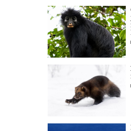
Image
Image
Image