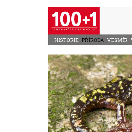
Přejít
k
hlavnímu
obsahu
HISTORIE
PŘÍRODA
VESMÍR
Image