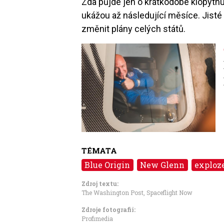
Zda půjde jen o krátkodobé klopýtnu
ukážou až následující měsíce. Jist
změnit plány celých států.
Image
TÉMATA
Blue Origin
New Glenn
exploz
Zdroj textu:
The Washington Post
,
Spaceflight Now
Zdroje fotografii:
Profimedia