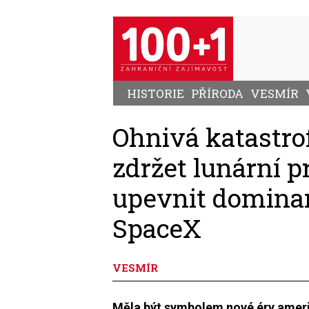
Přejít
k
hlavnímu
obsahu
HISTORIE
PŘÍRODA
VESMÍR
Ohnivá katastro
zdržet lunární 
upevnit dominan
SpaceX
VESMÍR
Měla být symbolem nové éry ameri