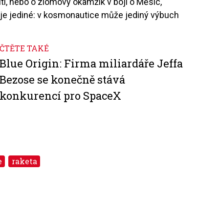
tí, nebo o zlomový okamžik v boji o Měsíc,
é je jediné: v kosmonautice může jediný výbuch
ČTĚTE TAKÉ
Blue Origin: Firma miliardáře Jeffa
Bezose se konečně stává
konkurencí pro SpaceX
e
raketa