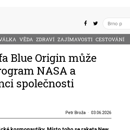
VÁLKA
VĚDA
ZDRAVÍ
ZAJÍMAVOSTI
CESTOVÁNÍ
fa Blue Origin může
program NASA a
ci společnosti
Petr Broža
03.06.2026
cké kosmonautiky. Místo toho se raketa New