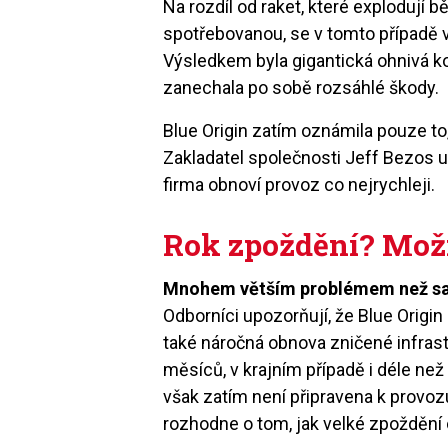
Na rozdíl od raket, které explodují 
spotřebovanou, se v tomto případě 
Výsledkem byla gigantická ohnivá kou
zanechala po sobě rozsáhlé škody.
Blue Origin zatím oznámila pouze to
Zakladatel společnosti Jeff Bezos ujis
firma obnoví provoz co nejrychleji.
Rok zpoždění? Možn
Mnohem větším problémem než samo
Odborníci upozorňují, že Blue Origin 
také náročná obnova zničené infras
měsíců, v krajním případě i déle ne
však zatím není připravena k provoz
rozhodne o tom, jak velké zpoždění 