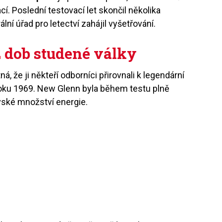
í. Poslední testovací let skončil několika
í úřad pro letectví zahájil vyšetřování.
z dob studené války
, že ji někteří odborníci přirovnali k legendární
roku 1969. New Glenn byla během testu plně
vské množství energie.