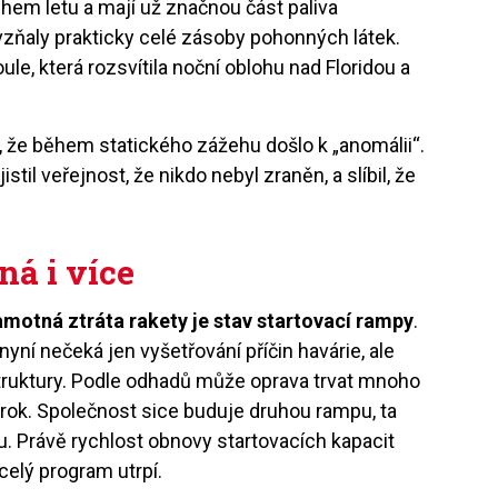
během letu a mají už značnou část paliva
vzňaly prakticky celé zásoby pohonných látek.
le, která rozsvítila noční oblohu nad Floridou a
, že během statického zážehu došlo k „anomálii“.
til veřejnost, že nikdo nebyl zraněn, a slíbil, že
á i více
tná ztráta rakety je stav startovací rampy
.
nyní nečeká jen vyšetřování příčin havárie, ale
truktury. Podle odhadů může oprava trvat mnoho
ž rok. Společnost sice buduje druhou rampu, ta
u. Právě rychlost obnovy startovacích kapacit
celý program utrpí.