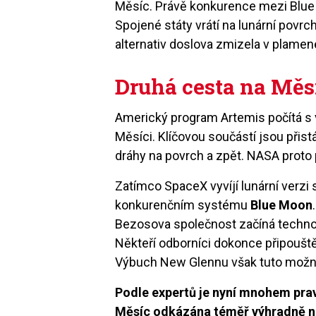
Měsíc. Právě konkurence mezi Blue O
Spojené státy vrátí na lunární povrc
alternativ doslova zmizela v plamen
Druhá cesta na Měs
Americký program Artemis počítá s
Měsíci. Klíčovou součástí jsou přis
dráhy na povrch a zpět. NASA proto
Zatímco SpaceX vyvíjí lunární verzi 
konkurenčním systému
Blue Moon
Bezosova společnost začíná techno
Někteří odborníci dokonce připouštěl
Výbuch New Glennu však tuto možno
Podle expertů je nyní mnohem pra
Měsíc odkázána téměř výhradně na