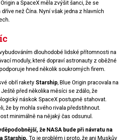
rigin a SpaceX měla zvýšit šanci, že se
h dříve než Čína. Nyní však jedna z hlavních
ech.
íc
 vybudováním dlouhodobé lidské přítomnosti na
távací moduly, které dopraví astronauty z oběžné
 podporuje hned několik soukromých firem.
své obří rakety
Starship
, Blue Origin pracovala na
. Ještě před několika měsíci se zdálo, že
logický náskok SpaceX postupně stahovat.
i, že by mohla svého rivala předstihnout.
st minimálně na nějaký čas odsunul.
vděpodobnější, že NASA bude při návratu na
 Starship.
To je problém i proto, že ani Muskův