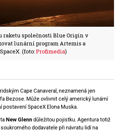
 raketu společnosti Blue Origin v
ovat lunární program Artemis a
SpaceX. (foto:
Profimedia
)
floridským Cape Canaveral, neznamená jen
fa Bezose. Může ovlivnit celý americký lunární
ní postavení SpaceX Elona Muska.
eta
New Glenn
důležitou pojistku. Agentura totiž
soukromého dodavatele při návratu lidí na