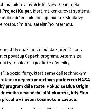
oblast pilotovaných letů. New Glenn měla
tě
Project Kuiper
, která má konkurovat systému
 měsíc zdržení tak posiluje náskok Muskovy
le rostoucím trhu satelitního internetu.
jené státy snaží udržet náskok před Čínou v
itici považují úspěch programu Artemis za
ení by mohlo mít i politické důsledky.
sílila pozici firmy, která sama čelí technickým
 prakticky nepostradatelným partnerem NASA
ký program dále roste. Pokud se Blue Origin
z dnešního neúspěchu stát okamžik, kdy Elon
ící převahu v novém kosmickém závodě
.