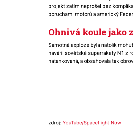
projekt zatím neprošel bez komplikac
poruchami motorů a americký Federáln
Ohnivá koule jako 
Samotná exploze byla natolik mohutná
havárii sovětské superrakety N1 z 
natankovaná, a obsahovala tak obro
zdroj:
YouTube/Spaceflight Now