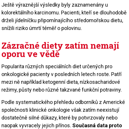
Ještě výraznější výsledky byly zaznamenány u
kolorektálního karcinomu. Pacienti, kteří se dlouhodobě
drželi jídelníčku připomínajícího středomořskou dietu,
snížili riziko úmrtí téměř o polovinu.
Zázračné diety zatím nemají
oporu ve vědě
Popularita různých speciálních diet určených pro
onkologické pacienty v posledních letech roste. Patří
mezi ně například ketogenní dieta, nízkosacharidové
režimy, půsty nebo různé takzvané funkční potraviny.
Podle systematického přehledu odborníků z Americké
společnosti klinické onkologie však zatím neexistují
dostatečně silné důkazy, které by potvrzovaly nebo
naopak vyvracely jejich přínos.
Současná data proto