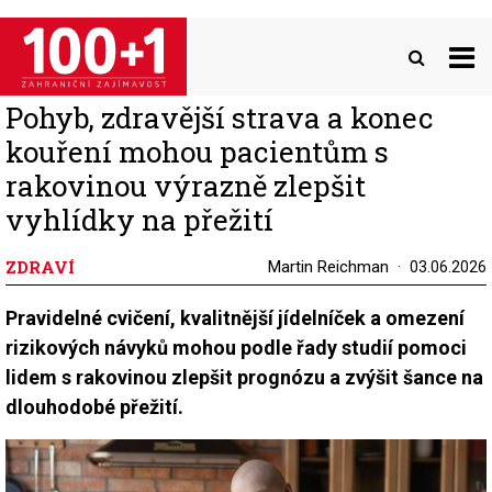
Přejít
k
hlavnímu
obsahu
Pohyb, zdravější strava a konec
kouření mohou pacientům s
rakovinou výrazně zlepšit
vyhlídky na přežití
ZDRAVÍ
Martin Reichman
03.06.2026
Pravidelné cvičení, kvalitnější jídelníček a omezení
rizikových návyků mohou podle řady studií pomoci
lidem s rakovinou zlepšit prognózu a zvýšit šance na
dlouhodobé přežití.