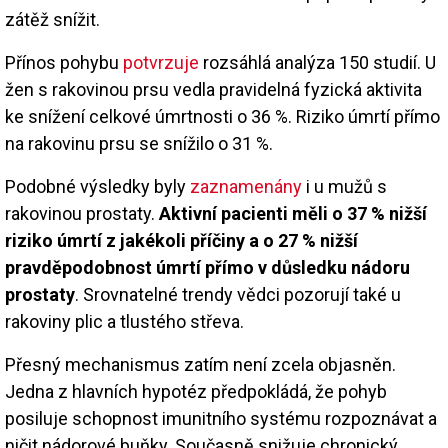
zátěž snížit.
Přínos pohybu
potvrzuje
rozsáhlá analýza 150 studií. U
žen s rakovinou prsu vedla pravidelná fyzická aktivita
ke snížení celkové úmrtnosti o 36 %. Riziko úmrtí přímo
na rakovinu prsu se snížilo o 31 %.
Podobné výsledky byly
zaznamenány
i u mužů s
rakovinou prostaty.
Aktivní pacienti měli o 37 % nižší
riziko úmrtí z jakékoli příčiny a o 27 % nižší
pravděpodobnost úmrtí přímo v důsledku nádoru
prostaty
. Srovnatelné trendy vědci pozorují také u
rakoviny plic a tlustého střeva.
Přesný mechanismus zatím není zcela objasněn.
Jedna z hlavních hypotéz předpokládá, že pohyb
posiluje schopnost imunitního systému rozpoznávat a
ničit nádorové buňky. Současně snižuje chronický