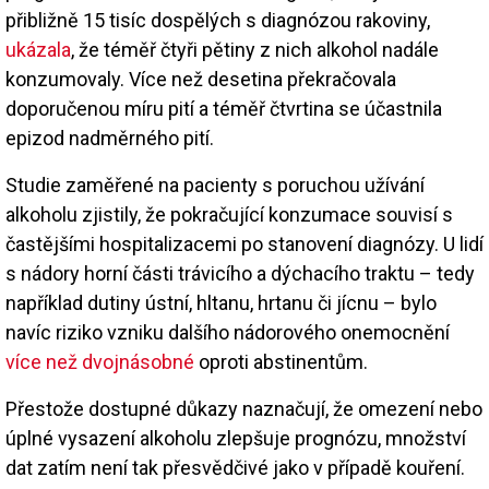
přibližně 15 tisíc dospělých s diagnózou rakoviny,
ukázala
, že téměř čtyři pětiny z nich alkohol nadále
konzumovaly. Více než desetina překračovala
doporučenou míru pití a téměř čtvrtina se účastnila
epizod nadměrného pití.
Studie zaměřené na pacienty s poruchou užívání
alkoholu zjistily, že pokračující konzumace souvisí s
častějšími hospitalizacemi po stanovení diagnózy. U lidí
s nádory horní části trávicího a dýchacího traktu – tedy
například dutiny ústní, hltanu, hrtanu či jícnu – bylo
navíc riziko vzniku dalšího nádorového onemocnění
více než dvojnásobné
oproti abstinentům.
Přestože dostupné důkazy naznačují, že omezení nebo
úplné vysazení alkoholu zlepšuje prognózu, množství
dat zatím není tak přesvědčivé jako v případě kouření.