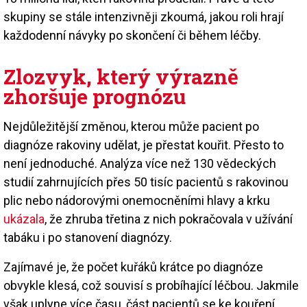
skupiny se stále intenzivněji zkoumá, jakou roli hrají
každodenní návyky po skončení či během léčby.
Zlozvyk, který výrazně
zhoršuje prognózu
Nejdůležitější změnou, kterou může pacient po
diagnóze rakoviny udělat, je přestat kouřit. Přesto to
není jednoduché. Analýza více než 130 vědeckých
studií zahrnujících přes 50 tisíc pacientů s rakovinou
plic nebo nádorovými onemocněními hlavy a krku
ukázala
, že zhruba třetina z nich pokračovala v užívání
tabáku i po stanovení diagnózy.
Zajímavé je, že počet kuřáků krátce po diagnóze
obvykle klesá, což souvisí s probíhající léčbou. Jakmile
však uplyne více času, část pacientů se ke kouření