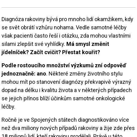
Diagnóza rakoviny bývá pro mnoho lidí okamžikem, kdy
se svět obrátí vzhůru nohama. Vedle samotné léčby
však pacienti často řeší i otázku, zda mohou vlastními
silami zlepšit své vyhlídky.
Má smysl změnit
jídelníček? Začít cvičit? Přestat kouřit?
Podle rostoucího množství výzkumů zní odpověď
jednoznačně: ano
. Některé změny životního stylu
mohou mít po stanovení diagnózy překvapivě výrazný
dopad na délku i kvalitu života a v některých případech
se jejich přínos blíží účinkům samotné onkologické
léčby.
Ročně je ve Spojených státech diagnostikováno více
než dva miliony nových případů rakoviny a žije zde přes
18 milionů lidí, kteří rakovinu prodělali. Právě u této