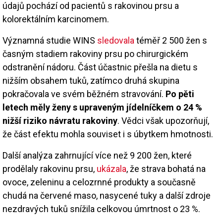
údajů pochází od pacientů s rakovinou prsu a
kolorektálním karcinomem.
Významná studie WINS
sledovala
téměř 2 500 žen s
časným stadiem rakoviny prsu po chirurgickém
odstranění nádoru. Část účastnic přešla na dietu s
nižším obsahem tuků, zatímco druhá skupina
pokračovala ve svém běžném stravování.
Po pěti
letech měly ženy s upraveným jídelníčkem o 24 %
nižší riziko návratu rakoviny
. Vědci však upozorňují,
že část efektu mohla souviset i s úbytkem hmotnosti.
Další analýza zahrnující více než 9 200 žen, které
prodělaly rakovinu prsu,
ukázala
, že strava bohatá na
ovoce, zeleninu a celozrnné produkty a současně
chudá na červené maso, nasycené tuky a další zdroje
nezdravých tuků snížila celkovou úmrtnost o 23 %.