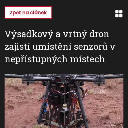
Přejít
k
Zpět na článek
hlavnímu
obsahu
Výsadkový a vrtný dron
zajistí umístění senzorů v
nepřístupných místech