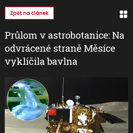
Přejít
k
Zpět na článek
hlavnímu
obsahu
Průlom v astrobotanice: Na
odvrácené straně Měsíce
vyklíčila bavlna