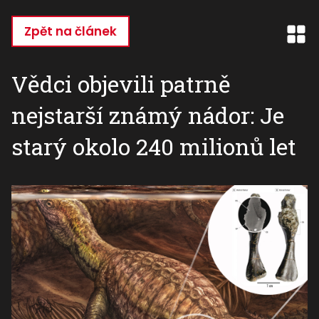
Přejít
k
Zpět na článek
hlavnímu
obsahu
Vědci objevili patrně
nejstarší známý nádor: Je
starý okolo 240 milionů let