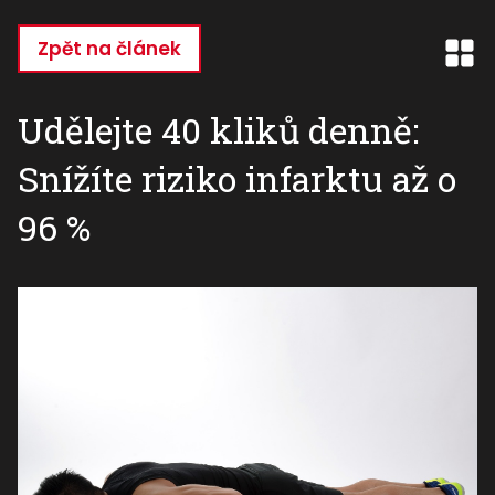
Přejít
k
Zpět na článek
hlavnímu
obsahu
Udělejte 40 kliků denně:
Snížíte riziko infarktu až o
96 %