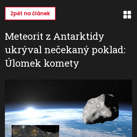
Přejít
k
Zpět na článek
hlavnímu
obsahu
Meteorit z Antarktidy
ukrýval nečekaný poklad:
Úlomek komety