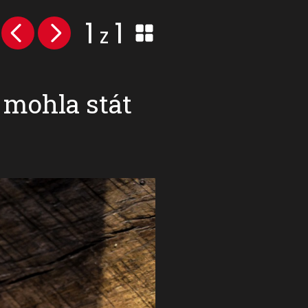
1
1
z
e mohla stát