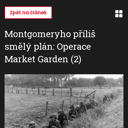
Přejít
k
Zpět na článek
hlavnímu
obsahu
Montgomeryho příliš
smělý plán: Operace
Market Garden (2)