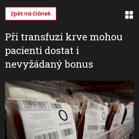
Přejít
k
Zpět na článek
hlavnímu
obsahu
Při transfuzi krve mohou
pacienti dostat i
nevyžádaný bonus