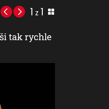
1
1
z
i tak rychle